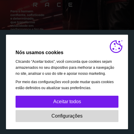
Nós usamos cookies
Clicando “Aceitar todos”, você concorda que cookies sejam
armazenados no seu dispositivo para melhorar a navegação
no site, analisar o uso do site e apoiar nosso marketing.
Por meio das configurações você pode mudar quais cookies
estão definidos ou atualizar suas preferências.
Aceitar todos
Estritamente necessário:
Esses cookies são essenciais
Configurações
para permitir a funcionalidade básica, como navegação,
autorização de acesso a conteúdo protegido e
Seja consultor(a)
manutenção do seu cesto de compra enquanto você