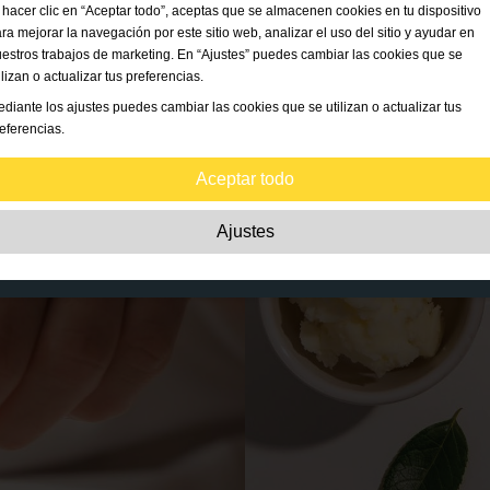
 hacer clic en “Aceptar todo”, aceptas que se almacenen cookies en tu dispositivo
ra mejorar la navegación por este sitio web, analizar el uso del sitio y ayudar en
estros trabajos de marketing. En “Ajustes” puedes cambiar las cookies que se
ilizan o actualizar tus preferencias.
diante los ajustes puedes cambiar las cookies que se utilizan o actualizar tus
eferencias.
Aceptar todo
Estrictamente necesarias:
Estas cookies son esenciales para habilitar funcion
Ajustes
básicas como la navegación, la autorización de acceso a contenido seguro y
mantener los productos de tu cesta de la compra mientras te encuentras en este
sitio web.
Rendimiento:
Estas cookies nos permiten contar las visitas, las fuentes de tráfic
la forma en que se utiliza el sitio web, lo cual se usa para mejorar su rendimiento
Toda la información es agregada y por lo tanto anónima.
Funcionalidad:
Estas cookies permiten que el sitio web ofrezca funciones
mejoradas y opciones de personalización. Por ejemplo, opciones de tamaño de
fuente.