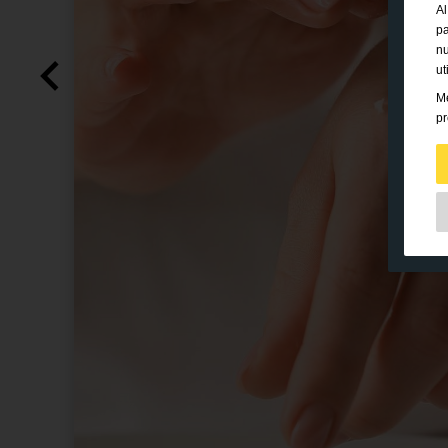
Al
pa
nu
ut
Me
pr