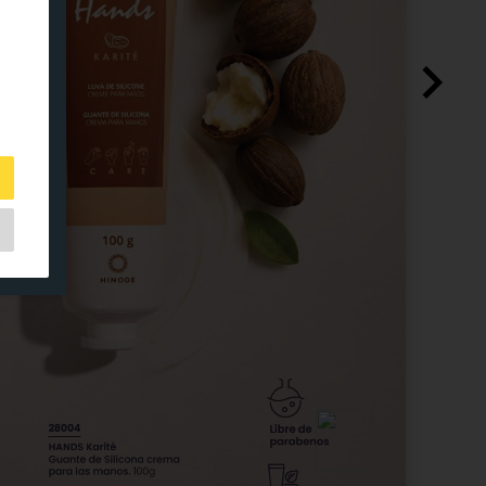
es
o y
.